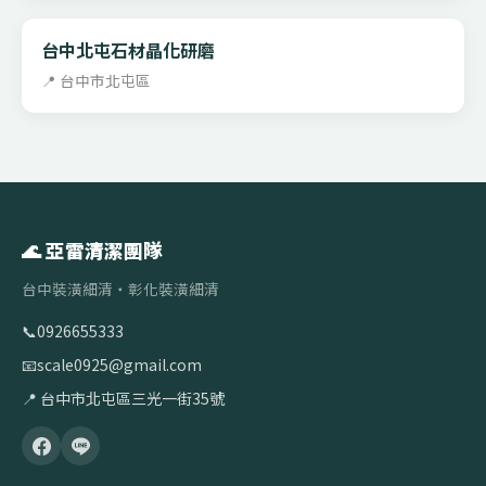
台中北屯石材晶化研磨
📍 台中市北屯區
🌊 亞雷清潔團隊
台中裝潢細清・彰化裝潢細清
📞
0926655333
📧
scale0925@gmail.com
📍 台中市北屯區三光一街35號