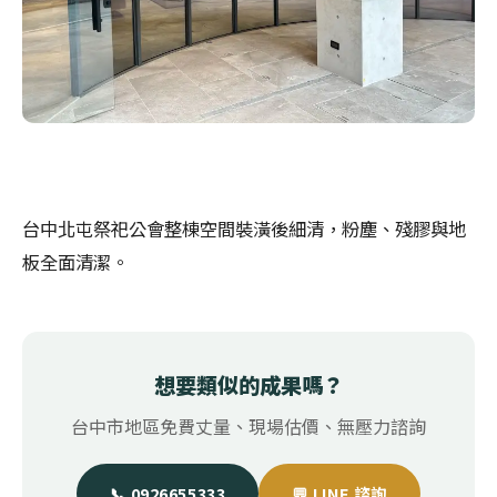
台中北屯祭祀公會整棟空間裝潢後細清，粉塵、殘膠與地
板全面清潔。
想要類似的成果嗎？
台中市地區免費丈量、現場估價、無壓力諮詢
📞 0926655333
💬 LINE 諮詢