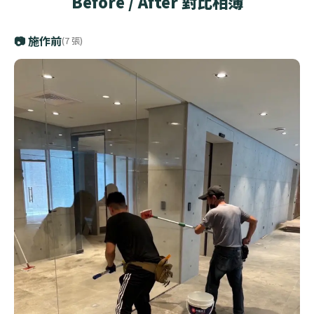
Before / After 對比相簿
📷 施作前
(7 張)